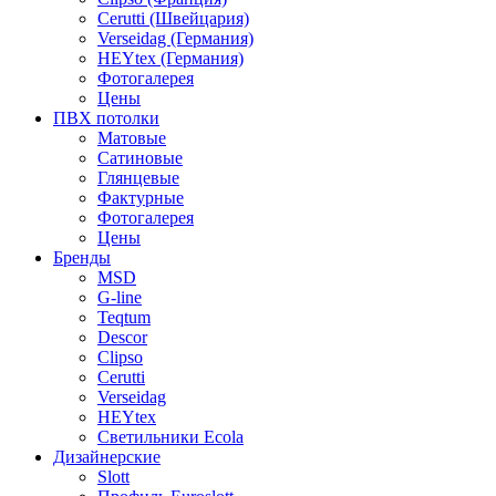
Cerutti (Швейцария)
Verseidag (Германия)
HEYtex (Германия)
Фотогалерея
Цены
ПВХ потолки
Матовые
Сатиновые
Глянцевые
Фактурные
Фотогалерея
Цены
Бренды
MSD
G-line
Teqtum
Descor
Clipso
Cerutti
Verseidag
HEYtex
Светильники Ecola
Дизайнерские
Slott